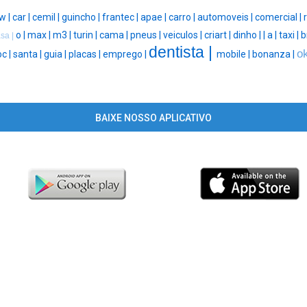
w |
car |
cemil |
guincho |
frantec |
apae |
carro |
automoveis |
comercial |
o |
max |
m3 |
turin |
cama |
pneus |
veiculos |
criart |
dinho |
|
a |
taxi |
b
sa |
dentista |
o
oc |
santa |
guia |
placas |
emprego |
mobile |
bonanza |
BAIXE NOSSO APLICATIVO