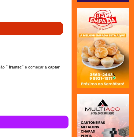
são
" frantec"
e começar a
captar