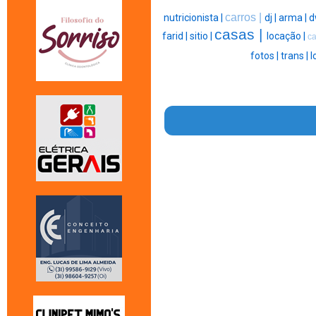
carros |
nutricionista |
dj |
arma |
d
casas |
farid |
sitio |
locação |
ca
fotos |
trans |
l