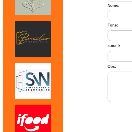
Nome:
Fone:
e-mail:
Obs: