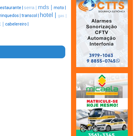
mds |
restaurante |
serra |
moto |
hotel |
rinquedos |
transcol |
gas |
k |
cabelereiro |